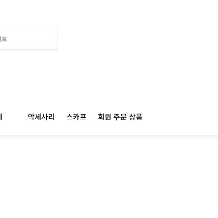
I.W.C 아이떠블유씨
계
악세사리
스카프
회원 주문 상품