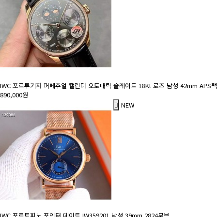
IWC 포르투기저 퍼페추얼 캘린더 오토매틱 슬레이트 18Kt 로즈 남성 42mm APS
890,000원
NEW
IWC 포르토피노 포인터 데이트 IW359201 남성 39mm 2824무브