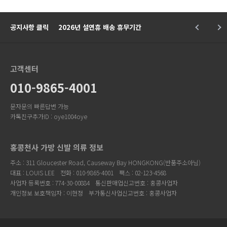
공지사항 클릭
2026년 설연휴 배송 휴무기간
고객센터
010-9865-4001
문자문의 빠른답변 가능
카톡친구추가ID : oye1004oye
홍콩천사 가방 신발 의류 정보
주소 : 311 Gloucester Road, Causeway Bay HONGKONG(반품주소아님)
대표 : LOUIS LEE
전화 : 010-9865-4001
팩스 : 02-123-4568
사업자 등록번호 : 774-30-00884
통신판매업신고번호 : 홍콩사업자
개인정보 보호책임자 : 이현정
부가통신사업신고번호 : 홍콩사업자